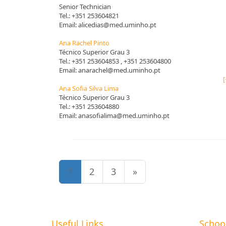
Senior Technician
Tel.:
+351 253604821
Email:
alicedias@med.uminho.pt
Ana Rachel Pinto
Técnico Superior Grau 3
Tel.:
+351 253604853
, +351 253604800
Email:
anarachel@med.uminho.pt
[
Ana Sofia Silva Lima
Técnico Superior Grau 3
Tel.:
+351 253604880
Email:
anasofialima@med.uminho.pt
1
2
3
»
Useful Links
Schoo