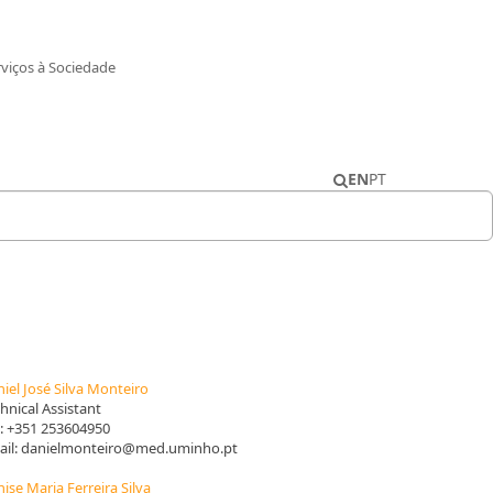
rviços à Sociedade
EN
PT
iel José Silva Monteiro
hnical Assistant
.:
+351 253604950
il:
danielmonteiro@med.uminho.pt
ise Maria Ferreira Silva