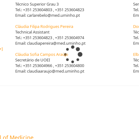
Técnico Superior Grau 3
Sen
Tel.:
+351 253604803
, +351 253604823
Tel
Email:
carlarebelo@med.uminho.pt
Ema
Cláudia Filipa Rodrigues Pereira
Dom
Technical Assistant
Téc
Tel.:
+351 253604823
, +351 253604974
Tel
Email:
claudiapereira@med.uminho.pt
Ema
+]
Cláudia Sofia Campos Araújo
Elb
Secretário de UOEI
Téc
Tel.:
+351 253604966
, +351 253604800
Tel
Email:
claudiaaraujo@med.uminho.pt
Ema
l of Medicine