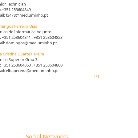
ior Technician
.:
+351 253604849
il:
f3478@med.uminho.pt
ingos Ferreira Dias
nico de Informática-Adjunto
.:
+351 253604841
, +351 253604823
il:
domingos@med.uminho.pt
a Cristina Duarte Pereira
nico Superior Grau 3
.:
+351 253604863
, +351 253604800
il:
elbapereira@med.uminho.pt
[+]
Social Networks​​