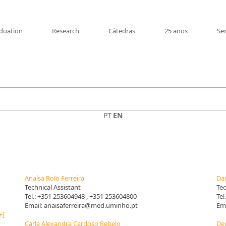
duation
Research
Cátedras
25 anos
Se
PT
EN
Anaísa Rolo Ferreira
Dan
Technical Assistant
Tec
Tel.:
+351 253604948
, +351 253604800
Tel
Email:
anaisaferreira@med.uminho.pt
Ema
+]
Carla Alexandra Cardoso Rebelo
Den