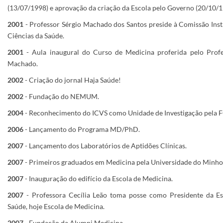
(13/07/1998) e aprovação da criação da Escola pelo Governo (20/10/1
2001
- Professor Sérgio Machado dos Santos preside à Comissão Inst
Ciências da Saúde.
2001
- Aula inaugural do Curso de Medicina proferida pelo Prof
Machado.
2002
- Criação do jornal Haja Saúde!
2002
- Fundação do NEMUM.
2004
- Reconhecimento do ICVS como Unidade de Investigação pela F
2006
- Lançamento do Programa MD/PhD.
2007
- Lançamento dos Laboratórios de Aptidões Clínicas.
2007
- Primeiros graduados em Medicina pela Universidade do Minho
2007
-
Inauguração do edifício da Escola de Medicina.
2007
-
Professora Cecília Leão toma posse como Presidente da Es
Saúde, hoje Escola de Medicina.
2007
-
Fundação da Alumni Medicina.