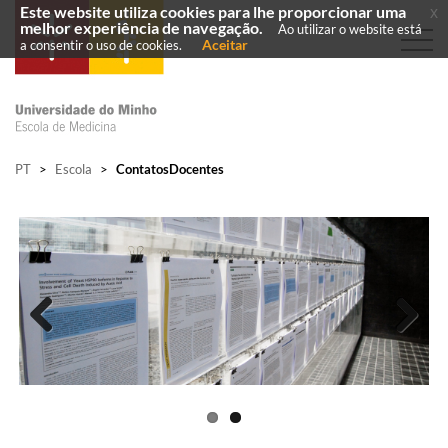
Este website utiliza cookies para lhe proporcionar uma
x
melhor experiência de navegação.
Ao utilizar o website está
Aceitar
a consentir o uso de cookies.
PT
>
Escola
>
ContatosDocentes
Previous
Next