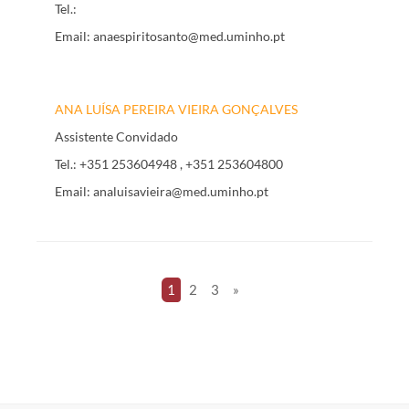
Tel.:
Email:
anaespiritosanto@med.uminho.pt
ANA LUÍSA PEREIRA VIEIRA GONÇALVES
Assistente Convidado
Tel.:
+351 253604948
, +351 253604800
Email:
analuisavieira@med.uminho.pt
1
2
3
»