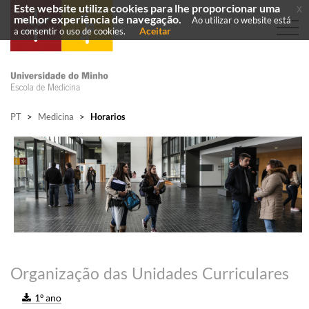
Este website utiliza cookies para lhe proporcionar uma
x
melhor experiência de navegação.
Ao utilizar o website está
Aceitar
a consentir o uso de cookies.
PT
>
Medicina
>
Horarios
Organização das Unidades Curriculares
1º ano