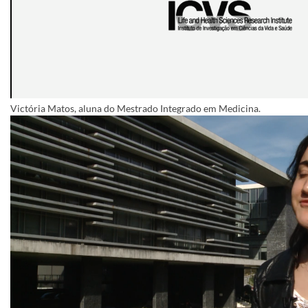
​Victór​ia Matos, aluna do Mestrado Integrado em Medicina.​