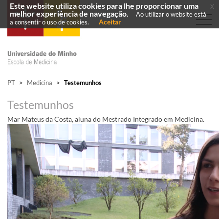
Este website utiliza cookies para lhe proporcionar uma
x
melhor experiência de navegação.
Ao utilizar o website está
Aceitar
a consentir o uso de cookies.
PT
>
Medicina
>
Testemunhos
Testemunhos
​Mar Mat​eus da Costa, aluna do Mestrado Integrado em Medicina.