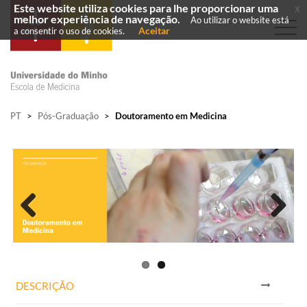
Este website utiliza cookies para lhe proporcionar uma
x
melhor experiência de navegação.
Ao utilizar o website está
Aceitar
a consentir o uso de cookies.
PT
>
Pós-Graduação
>
Doutoramento em Medicina
Previous
Next
DESCRIÇÃO