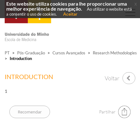
Este website utiliza cookies para lhe proporcionar uma
x
melhor experiência de navegação.
Ao utilizar o website está
Aceitar
a consentir o uso de cookies.
PT
>
Pós-Graduação
>
Cursos Avançados
>
Research Methodologies
>
Introduction
INTRODUCTION
Voltar
​1
Partilhar