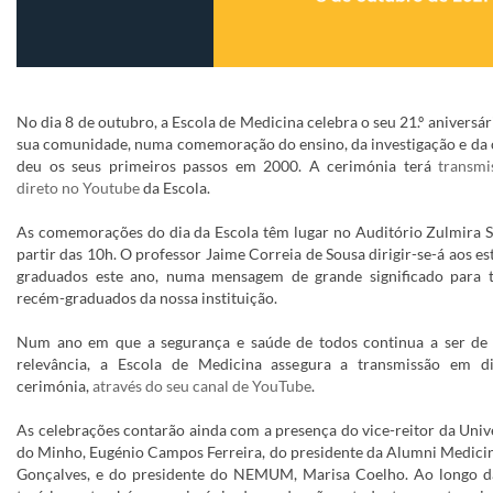
No dia 8 de outubro, a Escola de Medicina celebra o seu 21.º aniversá
sua comunidade, numa comemoração do ensino, da investigação e da 
deu os seus primeiros passos em 2000. A cerimónia terá
transm
direto no Youtube
da Escola.
As comemorações do dia da Escola têm lugar no Auditório Zulmira S
partir das 10h.
O professor Jaime Correia de Sousa dirigir-se-á aos e
graduados este ano, numa mensagem de grande significado para 
recém-graduados da nossa instituição.
Num ano em que a segurança e saúde de todos continua a ser de 
relevância, a Escola de Medicina assegura a transmissão em d
cerimónia,
através do seu canal de YouTube
.
As celebrações contarão ainda com a presença do vice-reitor da Univ
do Minho, Eugénio Campos Ferreira, do presidente da Alumni Medici
Gonçalves, e do presidente do NEMUM, Marisa Coelho. Ao longo d