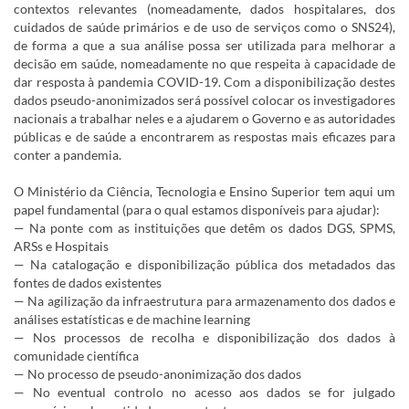
contextos relevantes (nomeadamente, dados hospitalares, dos
cuidados de saúde primários e de uso de serviços como o SNS24),
de forma a que a sua análise possa ser utilizada para melhorar a
decisão em saúde, nomeadamente no que respeita à capacidade de
dar resposta à pandemia COVID-19. Com a disponibilização destes
dados pseudo-anonimizados será possível colocar os investigadores
nacionais a trabalhar neles e a ajudarem o Governo e as autoridades
públicas e de saúde a encontrarem as respostas mais eficazes para
conter a pandemia.
O Ministério da Ciência, Tecnologia e Ensino Superior tem aqui um
papel fundamental (para o qual estamos disponíveis para ajudar):
— Na ponte com as instituições que detêm os dados DGS, SPMS,
ARSs e Hospitais
— Na catalogação e disponibilização pública dos metadados das
fontes de dados existentes
— Na agilização da infraestrutura para armazenamento dos dados e
análises estatísticas e de machine learning
— Nos processos de recolha e disponibilização dos dados à
comunidade científica
— No processo de pseudo-anonimização dos dados
— No eventual controlo no acesso aos dados se for julgado