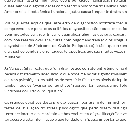
que se manifesta em mulheres jovens por ciclos menstruais irregulare
quase sempre diagnosticadas como tendo a Síndrome do Ovário Poliquí
Amenorreia Hipotalâmica Funcional (outra causa frequente destes sin
Rui Miguelote explica que “este erro de diagnóstico acontece freq
compreendida e porque os critérios diagnósticos são pouco específi
bons métodos para identificar e quantificar algumas das suas causa
com boa reserva ovariana, cursa com oligomenorreia (ciclos irregul
diagnósticos de Síndrome do Ovário Poliquístico) é fácil que erro
diagnóstico conduz a orientações terapêuticas que são muitas vezes in
mulheres”.
Já Vanessa Silva realça que “um diagnóstico correto entre Síndrome 
receba o tratamento adequado, o que pode melhorar significativamente
o stress psicológico, os hábitos de exercício físico e os níveis de l
também que os “ovários poliquísticos” representam apenas a morfolog
Síndrome do Ovário Poliquístico”.
Os grandes objetivos deste projeto passam por assim definir melhor
testes de avaliação do stress psicológico que permitissem distin
reconhecimento deste prémio ambos enaltecem a “gratificação” de ve
ter acesso a esta informação e que foi dado um “passo importante que 