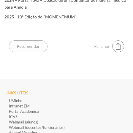
2024
– Porta Nova – Doação de um Contentor de material médico
para Angola
2025
- 10ª Edição do "MOMENTMUM"
Partilhar
LINKS ÚTEIS
UMinho
Intranet EM
Portal Académico
ICVS
Webmail (alunos)
Webmail (docentes/funcionários)
​
Alumni Medicina