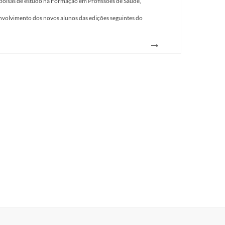
 bolsas de estudo na Formação em Profissões de Saúde,
nvolvimento dos novos alunos das edições seguintes do