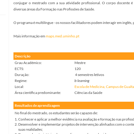
conjugar o mestrado com a sua atividade profissional. O corpo docente é 
diversas áreas da Formação nas Profissões de Saúde.
O programa é multilíngue - os nossos facilitadores podem interagir em inglês,
Mais informação em
maps.med.uminho.pt
Descrição
Grau Académico:
Mestre
ECTS:
120
Duração:
4 semestres letivos
Regime:
b-learning
Local:
Escola de Medicina, Campus de Gualta
Área científica predominante:
Ciências da Saúde
Resultados de aprendizagem
No final do mestrado, os estudantes serão capazes de:
1.
Conhecer e aplicar a melhor evidência na avaliação e formação nas profiss
2.
Desenvolver e implementar projetos de intervenção alinhados com o contex
suas realidades;