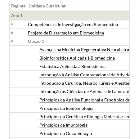
Regime
Unidade Curricular
Ano 1
A
Competências de Investigação em Biomedicina
A
Projeto de Dissertação em Biomedicina
A
Opção 1
Avanços na Medicina Regenerativa Neural através de
Bioinformática Aplicada à Biomedicina
Estatística Aplicada à Biomedicina
Introdução à Análise Computacional de Atividade
Introdução à Cirurgia, Neurocirurgia e Anestesia 
Introdução às Ciências de Animais de Laboratório
Princípios da Análise Funcional e Fenotípica de Cél
Princípios da Epidemiologia
Princípios da Genética e Biologia Molecular em Bi
Princípios da Imunologia
Princípios da Oncobiologia