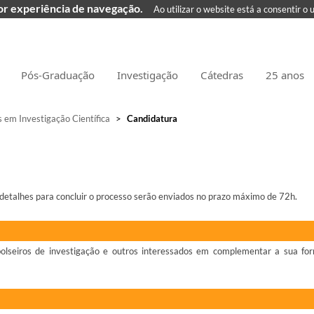
hor experiência de navegação.
Ao utilizar o website está a consentir o 
Pós-Graduação
Investigação
Cátedras
25 anos
em Investigação Científica
>
Candidatura
 detalhes para concluir o processo serão enviados no prazo máximo de 72h.
, bolseiros de investigação e outros interessados em complementar a sua f