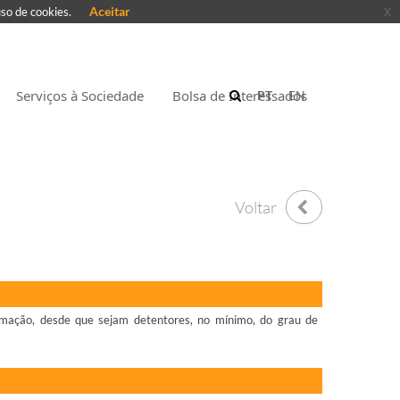
Aceitar
x
uso de cookies.
Serviços à Sociedade
Bolsa de Interessados
PT
EN
Voltar
ormação, desde que sejam detentores, no mínimo, do grau de