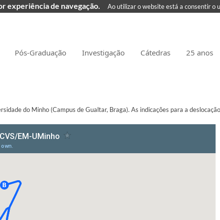
hor experiência de navegação.
Ao utilizar o website está a consentir o 
Pós-Graduação
Investigação
Cátedras
25 anos
sidade do Minho (Campus de Gualtar, Braga). As indicações para a deslocaçã