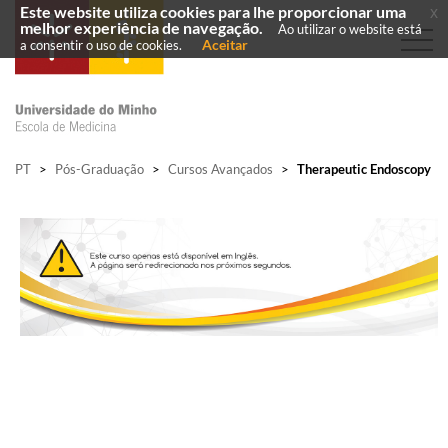
Este website utiliza cookies para lhe proporcionar uma
x
melhor experiência de navegação.
Ao utilizar o website está
Aceitar
a consentir o uso de cookies.
PT
>
Pós-Graduação
>
Cursos Avançados
>
Therapeutic Endoscopy