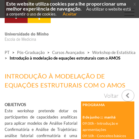
Este website utiliza cookies para lhe proporcionar uma
x
melhor experiência de navegação.
Ao utilizar o website está
Aceitar
a consentir o uso de cookies.
PT
>
Pós-Graduação
>
Cursos Avançados
>
Workshop de Estatística
>
Introdução à modelação de equações estruturais com o AMOS
INTRODUÇÃO À MODELAÇÃO DE
EQUAÇÕES ESTRUTURAIS COM O AMOS
Voltar
OBJETIVOS
PROGRAMA
Este
workshop
pretende dotar os
participantes de capacidades analíticas
8 de junho ::: manhã
para aplicar modelos de Análise Fatorial
09:00h - Introdução e
Confirmatória e Análise de Trajetórias:
apresentações
análise fatorial confirmatória é uma
09:10h - Conceitos básicos