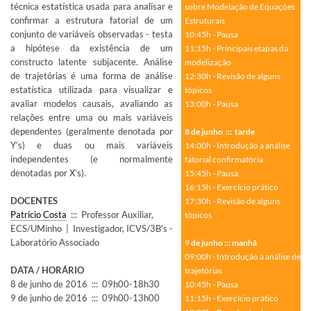
técnica estatística usada para analisar e
sobre Modelação de Equações
confirmar a estrutura fatorial de um
Estruturais
conjunto de variáveis observadas - testa
10:45h - Pausa
a hipótese da existência de um
11:15h - Principais etapas da
constructo latente subjacente. Análise
modelização
de trajetórias é uma forma de análise
12:30h - Revisão de alguns
estatística utilizada para visualizar e
tópicos
avaliar modelos causais, avaliando as
13:00h - Pausa
relações entre uma ou mais variáveis
dependentes (geralmente denotada por
8 de junho ::: tarde
Y’s) e duas ou mais variáveis
14:00h - Introdução à análise
independentes (e normalmente
fatorial confirmatória
denotadas por X’s).
15:45h - Pausa
16:15h - Exercício prático
DOCENTES
17:30h - Revisão de alguns
Patrício Costa
::: Professor Auxiliar,
tópicos
ECS/UMinho | Investigador, ICVS/3B's -
Laboratório Associado
9
de junho ::: manhã
09:00h - Introdução à análise de
DATA / HORÁRIO
trajetórias
8 de junho de 2016 ::: 09h00-18h30
10:45h - Pausa
9 de junho de 2016 ::: 09h00-13h00
11:15h - Exercício prático