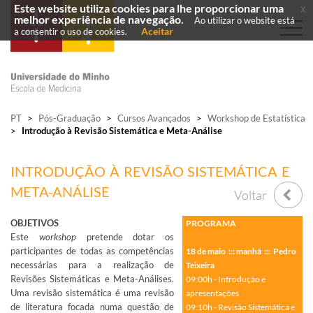
Este website utiliza cookies para lhe proporcionar uma
x
melhor experiência de navegação.
Ao utilizar o website está
Aceitar
a consentir o uso de cookies.
PT
>
Pós-Graduação
>
Cursos Avançados
>
Workshop de Estatística
>
Introdução à Revisão Sistemática e Meta-Análise
INTRODUÇÃO À REVISÃO SISTEMÁTICA E
META-ANÁLISE
Voltar
OBJETIVOS
PROGRAMA
Este
workshop
pretende dotar os
participantes de todas as competências
18 de maio ::: manhã ::: Pedro
necessárias para a realização de
Teixeira
Revisões Sistemáticas e Meta-Análises.
09:00h - Introdução e
Uma revisão sistemática é uma revisão
apresentações
de literatura focada numa questão de
09:10h - Revisão Sistemática e