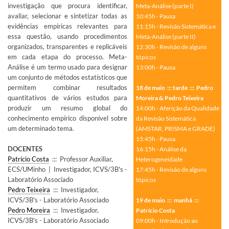
investigação que procura identificar,
Meta-Análise (parte I)
avaliar, selecionar e sintetizar todas as
10:45h - Pausa
evidências empíricas relevantes para
11:15h ​- Revisão Sistemática e
essa questão, usando procedimentos
Meta-Análise (parte II)
organizados, transparentes e replicáveis
12:30h - Revisão de alguns
em cada etapa do processo. Meta-
tópicos
Análise é um termo usado para designar
13:00h - Pausa
um conjunto de métodos estatísticos que
permitem combinar resultados
18 de maio ::: tarde ::: Pedro
quantitativos de vários estudos para
Moreira & Pedro Teixeira
produzir um resumo global do
14:00h - Aferição da Qualidade
conhecimento empírico disponível sobre
da Revisão Sistemática
um determinado tema.
(AMSTAR, PRISMA e GRADE)
15:45h - Pausa
DOCENTES
16:15h - Análise da
Patrício Costa
::: Professor Auxiliar,
Heterogeneidade
ECS/UMinho | Investigador, ICVS/3B's -
17:45h - Revisão de alguns
Laboratório Associado
tópicos
Pedro Teixeira
::: Investigador,
ICVS/3B's - Laboratório Associado
19 de maio ::: manhã :::
Pedro Moreira
::: Investigador,
Patrício Costa
ICVS/3B's - Laboratório Associado
09:00h - Introdução ao