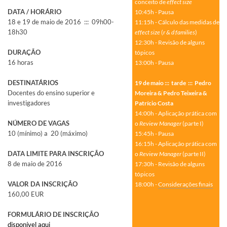
conceito de
effect size
DATA / HORÁRIO
10:45h - Pausa
18 e 19 de maio de 2016 ::: 09h00-
11:15h - Cálculo das medidas de
18h30
effect size
(
r & d families
)
12:30h - Revisão de alguns
DURAÇÃO
tópicos
16 horas
13:00h - Pausa
DESTINATÁRIOS
19 de maio ::: tarde ::: Pedro
Docentes do ensino superior e
Moreira & Pedro Teixeira &
investigadores
Patrício Costa
14:00h - Aplicação prática com
NÚMERO DE VAGAS
o
Review Manager
(parte I)
10 (mínimo) a 20 (máximo)
15:45h - Pausa
16:15h - Aplicação prática com
DATA LIMITE PARA INSCRIÇÃO
o
Review Manager
(parte II)
8 de maio de 2016
17:30h - Revisão de alguns
tópicos
VALOR DA INSCRIÇÃO
18:00h -
Considerações finais
160,00 EUR
FORMULÁRIO DE INSCRIÇÃO
disponível aqui