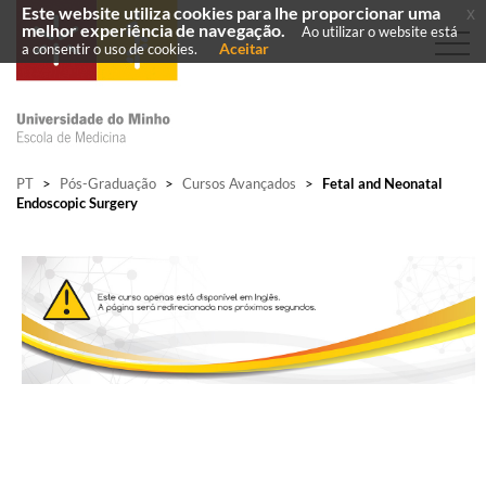
Este website utiliza cookies para lhe proporcionar uma
x
melhor experiência de navegação.
Ao utilizar o website está
Aceitar
a consentir o uso de cookies.
PT
>
Pós-Graduação
>
Cursos Avançados
>
Fetal and Neonatal
Endoscopic Surgery