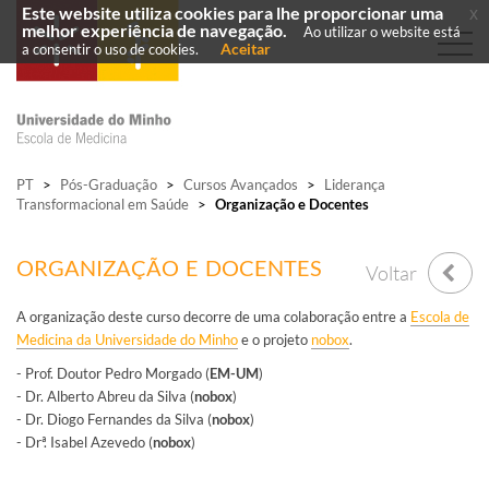
Este website utiliza cookies para lhe proporcionar uma
x
melhor experiência de navegação.
Ao utilizar o website está
Aceitar
a consentir o uso de cookies.
PT
>
Pós-Graduação
>
Cursos Avançados
>
Liderança
Transformacional em Saúde
>
Organização e Docentes
ORGANIZAÇÃO E DOCENTES
Voltar
A organização deste curso decorre de uma colaboração entre a
Escola de
Medicina da Universidade do Minho
e o projeto
nobox
.
- Prof. Doutor Pedro Morgado (
EM-UM
)
- Dr. Alberto Abreu da Silva (
nobox
)
- Dr. Diogo Fernandes da Silva (
nobox
)
- Drª. Isabel Azevedo (
nobox
)