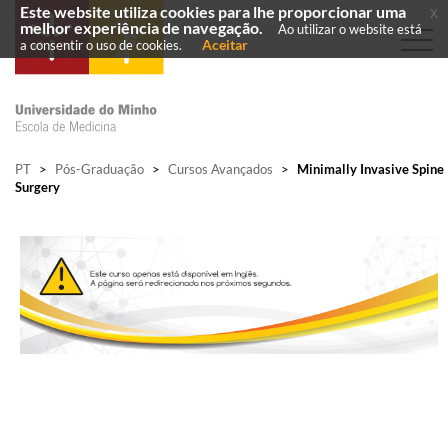
Este website utiliza cookies para lhe proporcionar uma
x
melhor experiência de navegação.
Ao utilizar o website está
Aceitar
a consentir o uso de cookies.
PT
>
Pós-Graduação
>
Cursos Avançados
>
Minimally Invasive Spine
Surgery