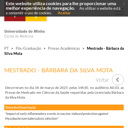
Este website utiliza cookies para lhe proporcionar uma
x
melhor experiência de navegação.
Ao utilizar o website está
Aceitar
a consentir o uso de cookies.
PT
>
Pós-Graduação
>
Provas Académicas
>
Mestrado - Bárbara da
Silva Mota
MESTRADO - BÁRBARA DA SILVA MOTA
Voltar
Decorreram no dia 18 de março de 2025, pelas 14h30, no auditório A0.03, as
Provas de Mestrado em Ciências da Saúde requeridas pela Licenciada Bárbara
da Silva Mota.
Tema da Dissertação
"Impact of early inflammatory events in vaccine-induced protection against
Mycobacterium tuberculosis infection"