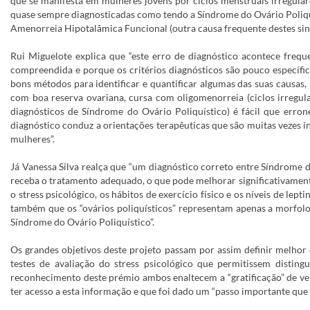
que se manifesta em mulheres jovens por ciclos menstruais irregulare
quase sempre diagnosticadas como tendo a Síndrome do Ovário Poliquí
Amenorreia Hipotalâmica Funcional (outra causa frequente destes sin
Rui Miguelote explica que “este erro de diagnóstico acontece freq
compreendida e porque os critérios diagnósticos são pouco específi
bons métodos para identificar e quantificar algumas das suas causa
com boa reserva ovariana, cursa com oligomenorreia (ciclos irregul
diagnósticos de Síndrome do Ovário Poliquístico) é fácil que erro
diagnóstico conduz a orientações terapêuticas que são muitas vezes in
mulheres”.
Já Vanessa Silva realça que “um diagnóstico correto entre Síndrome 
receba o tratamento adequado, o que pode melhorar significativamente
o stress psicológico, os hábitos de exercício físico e os níveis de l
também que os “ovários poliquísticos” representam apenas a morfolog
Síndrome do Ovário Poliquístico”.
Os grandes objetivos deste projeto passam por assim definir melhor
testes de avaliação do stress psicológico que permitissem distin
reconhecimento deste prémio ambos enaltecem a “gratificação” de ve
ter acesso a esta informação e que foi dado um “passo importante que 