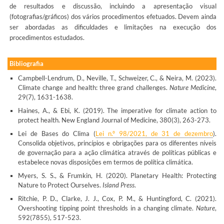
de resultados e discussão, incluindo a apresentação visual
(fotografias/gráficos) dos vários procedimentos efetuados. Devem ainda
ser abordadas as dificuldades e limitações na execução dos
procedimentos estudados.
Bibliografia
Campbell-Lendrum, D., Neville, T., Schweizer, C., & Neira, M. (2023).
Climate change and health: three grand challenges.
Nature Medicine
,
29(7), 1631-1638.
Haines, A., & Ebi, K. (2019). The imperative for climate action to
protect health. New England Journal of Medicine, 380(3), 263-273.
Lei de Bases do Clima (
Lei n.º 98/2021, de 31 de dezembro
).
Consolida objetivos, princípios e obrigações para os diferentes níveis
de governação para a ação climática através de políticas públicas e
estabelece novas disposições em termos de política climática.
Myers, S. S., & Frumkin, H. (2020). Planetary Health: Protecting
Nature to Protect Ourselves.
Island Press
.
Ritchie, P. D., Clarke, J. J., Cox, P. M., & Huntingford, C. (2021).
Overshooting tipping point thresholds in a changing climate.
Nature
,
592(7855), 517-523.