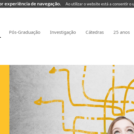
hor experiência de navegação.
Ao utilizar o website está a consentir o 
Pós-Graduação
Investigação
Cátedras
25 anos