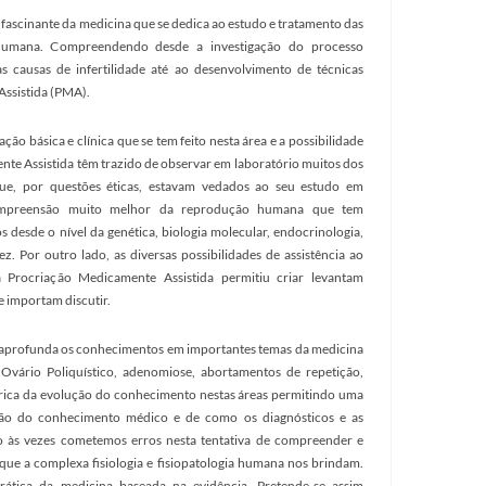
ascinante da medicina que se dedica ao estudo e tratamento das
e humana. Compreendendo desde a investigação do processo
s causas de infertilidade até ao desenvolvimento de técnicas
ssistida (PMA).
ção básica e clínica que se tem feito nesta área e a possibilidade
nte Assistida têm trazido de observar em laboratório muitos dos
, por questões éticas, estavam vedados ao seu estudo em
ompreensão muito melhor da reprodução humana que tem
desde o nível da genética, biologia molecular, endocrinologia,
. Por outro lado, as diversas possibilidades de assistência ao
Procriação Medicamente Assistida permitiu criar levantam
e importam discutir.
aprofunda os conhecimentos em importantes temas da medicina
ário Poliquístico, adenomiose, abortamentos de repetição,
rica da evolução do conhecimento nestas áreas permitindo uma
ção do conhecimento médico e de como os diagnósticos e as
o às vezes cometemos erros nesta tentativa de compreender e
 que a complexa fisiologia e fisiopatologia humana nos brindam.
rática da medicina baseada na evidência. Pretende-se assim