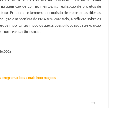
os na aquisição de conhecimentos, na realização de projetos de
clínica. Pretende-se também, a propósito de importantes dilemas
rodução e as técnicas de PMA tem levantado, a reflexão sobre os
a e dos importantes impactos que as possibilidades que a evolução
 e na organização o social.
 de 2026
s programáticos e mais informações
.