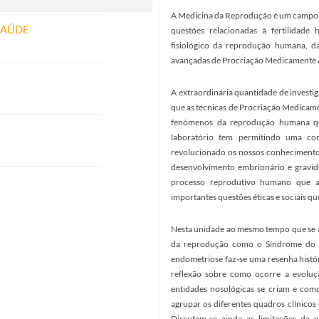
A Medicina da Reprodução é um campo f
SAÚDE
questões relacionadas à fertilidad
fisiológico da reprodução humana, da
avançadas de Procriação Medicamente A
A extraordinária quantidade de investiga
que as técnicas de Procriação Medicame
fenómenos da reprodução humana que
laboratório tem permitindo uma c
revolucionado os nossos conhecimentos 
desenvolvimento embrionário e gravidez
processo reprodutivo humano que a 
importantes questões éticas e sociais qu
Nesta unidade ao mesmo tempo que se 
da reprodução como o Síndrome do Ov
endometriose faz-se uma resenha histó
reflexão sobre como ocorre a evolu
entidades nosológicas se criam e com
agrupar os diferentes quadros clínicos
Discutem-se ainda as limitações da p