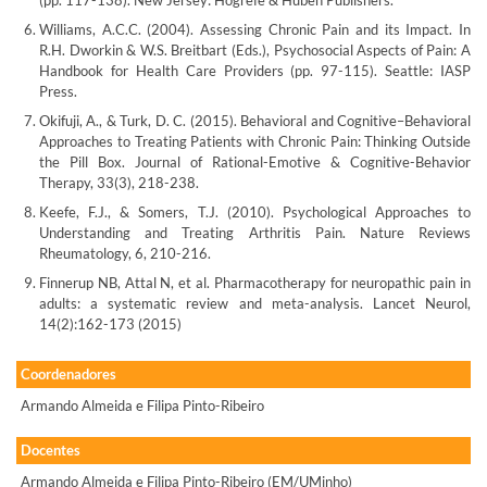
(pp. 117-138). New Jersey: Hogrefe & Huben Publishers.
Williams, A.C.C. (2004). Assessing Chronic Pain and its Impact. In
R.H. Dworkin & W.S. Breitbart (Eds.), Psychosocial Aspects of Pain: A
Handbook for Health Care Providers (pp. 97-115). Seattle: IASP
Press.
Okifuji, A., & Turk, D. C. (2015). Behavioral and Cognitive–Behavioral
Approaches to Treating Patients with Chronic Pain: Thinking Outside
the Pill Box. Journal of Rational-Emotive & Cognitive-Behavior
Therapy, 33(3), 218-238.
Keefe, F.J., & Somers, T.J. (2010). Psychological Approaches to
Understanding and Treating Arthritis Pain. Nature Reviews
Rheumatology, 6, 210-216.
Finnerup NB, Attal N, et al. Pharmacotherapy for neuropathic pain in
adults: a systematic review and meta-analysis. Lancet Neurol,
14(2):162-173 (2015)
Coordenadores
Armando Almeida e Filipa Pinto-Ribeiro
Docentes
Armando Almeida e Filipa Pinto-Ribeiro (EM/UMinho)