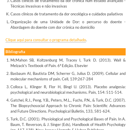
Casos clínicos de tratamento da dor crónica num estádio avançado -
Técnicas invasivas e não invasivas
Casos clínicos de tratamento da dor oncológica e cuidados paliativos
Organização de uma Unidade de Dor: o percurso do doente -
Abordagem do doente com dor crónica no domicílio
Clique aqui para consultar o programa detalhado
.
Bibliografia
McMahon SB, Koltzenburg M, Tracey I, Turk D. (2013). Wall &
Melzack's Textbook of Pain. 6ª Edição. Elsevier
Basbaum AI, Bautista DM, Scherrer G, Julius D. (2009). Cellular and
molecular mechanisms of pain. Cell, 139:267-284
Colloca L, Klinger R, Flor H, Bingl U. (2013). Placebo analgesia:
psychological and neurobiological mechanisms. Pain, 154: 511-514.
Gatchel, R.J., Peng, Y.B., Peters, M.L., Fuchs, P.N., & Turk, D.C. (2007).
The Biopsychosocial Approach to Chronic Pain: Scientific Advances
and Future Directions. Psychological Bulletin, 133, 581-624.
Turk, D.C. (2001). Physiological and Psychological Bases of Pain. In A.
Baum, T. Reverson, & J. Singer (Eds), Handbook of Health Psychology