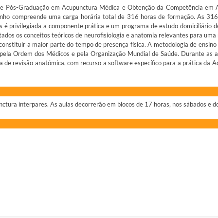
 de Pós-Graduação em Acupunctura Médica e Obtenção da Competência em 
o compreende uma carga horária total de 316 horas de formação. As 316 
ais é privilegiada a componente prática e um programa de estudo domiciliário 
ntados os conceitos teóricos de neurofisiologia e anatomia relevantes para um
 constituir a maior parte do tempo de presença física. A metodologia de ensi
 pela Ordem dos Médicos e pela Organização Mundial de Saúde. Durante as au
 de revisão anatómica, com recurso a software específico para a prática da 
punctura interpares. As aulas decorrerão em blocos de 17 horas, nos sábados e