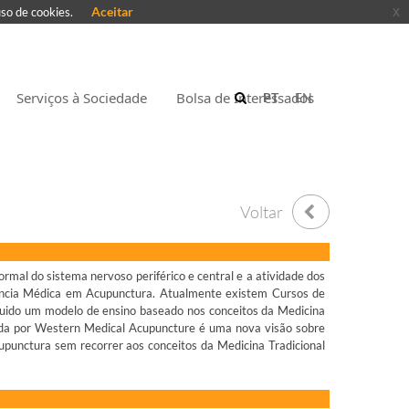
Aceitar
x
uso de cookies.
Serviços à Sociedade
Bolsa de Interessados
PT
EN
Voltar
rmal do sistema nervoso periférico e central e a atividade dos
ência Médica em Acupunctura. Atualmente existem Cursos de
uido um modelo de ensino baseado nos conceitos da Medicina
nada por Western Medical Acupuncture é uma nova visão sobre
cupunctura sem recorrer aos conceitos da Medicina Tradicional