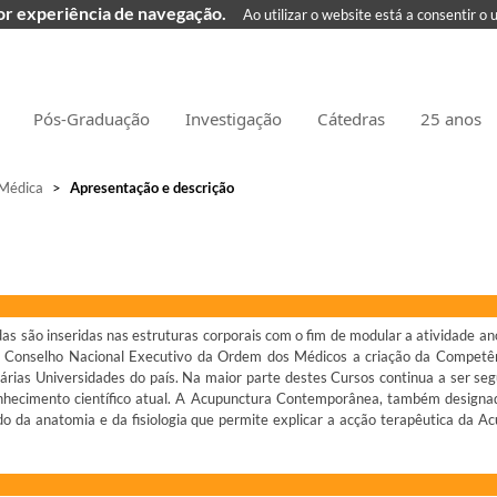
hor experiência de navegação.
Ao utilizar o website está a consentir o 
Pós-Graduação
Investigação
Cátedras
25 anos
Médica
>
Apresentação e descrição
as são inseridas nas estruturas corporais com o fim de modular a atividade ano
o Conselho Nacional Executivo da Ordem dos Médicos a criação da Compet
as Universidades do país. Na maior parte destes Cursos continua a ser seg
o conhecimento científico atual. A Acupunctura Contemporânea, também desig
o da anatomia e da fisiologia que permite explicar a acção terapêutica da A