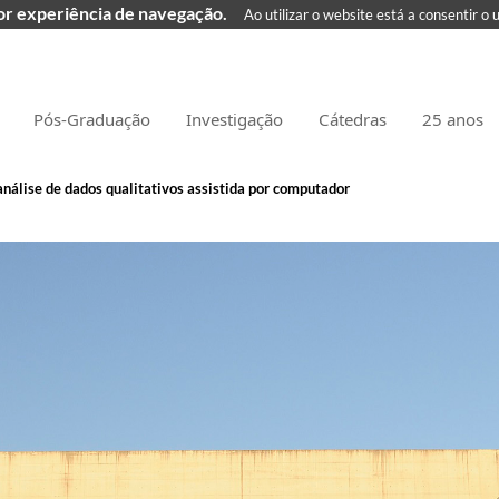
hor experiência de navegação.
Ao utilizar o website está a consentir o 
Pós-Graduação
Investigação
Cátedras
25 anos
análise de dados qualitativos assistida por computador