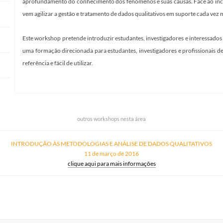
aprofundamento do conhecimento dos fenómenos e suas causas. Face ao incre
vem agilizar a gestão e tratamento de dados qualitativos em suporte cada vez
Este workshop pretende introduzir estudantes, investigadores e interessados 
uma formação direcionada para estudantes, investigadores e profissionais de
referência e fácil de utilizar.
outros workshops nesta área
INTRODUÇÃO ÀS METODOLOGIAS E ANÁLISE DE DADOS QUALITATIVOS
11 de março de 2016
clique aqui para mais informações