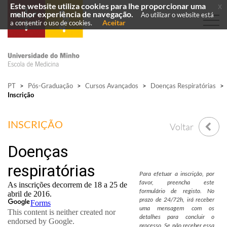
Este website utiliza cookies para lhe proporcionar uma
x
melhor experiência de navegação.
Ao utilizar o website está
Aceitar
a consentir o uso de cookies.
PT
>
Pós-Graduação
>
Cursos Avançados
>
Doenças Respiratórias
>
Inscrição
INSCRIÇÃO
Voltar
Para efetuar a inscrição, por
favor, preencha este
formulário de registo. No
prazo de 24/72h, irá receber
uma mensagem com os
detalhes para concluir o
processo. Se não receber essa