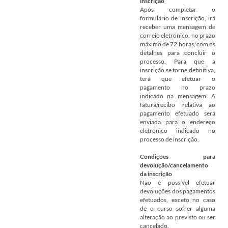
inscrição
Após completar o
formulário de inscrição, irá
receber uma mensagem de
correio eletrónico, no prazo
máximo de 72 horas, com os
detalhes para concluir o
processo. Para que a
inscrição se torne definitiva,
terá que efetuar o
pagamento no prazo
indicado na mensagem. A
fatura/recibo relativa ao
pagamento efetuado será
enviada para o endereço
eletrónico indicado no
processo de inscrição.
Condições para
devolução/cancelamento
da inscrição
Não é possível efetuar
devoluções dos pagamentos
efetuados, exceto no caso
de o curso sofrer alguma
alteração ao previsto ou ser
cancelado.
​