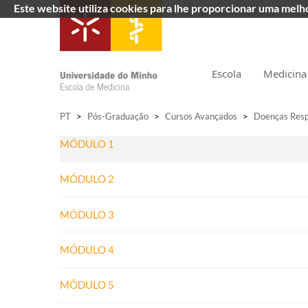
Este website utiliza cookies para lhe proporcionar uma mel
Escola
Medicina
PT
>
Pós-Graduação
>
Cursos Avançados
>
Doenças Resp
MÓDULO 1
MÓDULO 2
MÓDULO 3
MÓDULO 4
MÓDULO 5