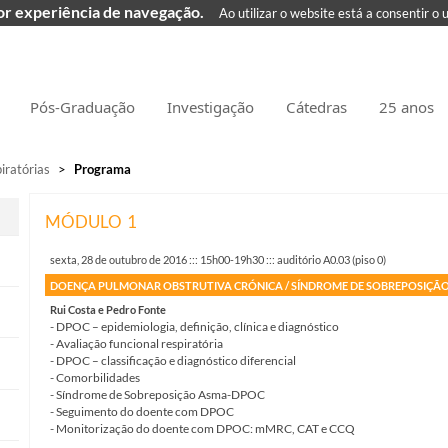
hor experiência de navegação.
Ao utilizar o website está a consentir o 
Pós-Graduação
Investigação
Cátedras
25 anos
iratórias
>
Programa
MÓDULO 1
sexta, 28 de outubro de 2016 ::: 15h00-19h30 ::: auditório A0.03 (piso 0)
DOENÇA PULMONAR OBSTRUTIVA CRÓNICA / SÍNDROME DE SOBREPOSIÇÃ
Rui Costa e Pedro Fonte
- DPOC – epidemiologia, definição, clínica e diagnóstico
- Avaliação funcional respiratória
- DPOC – classificação e diagnóstico diferencial
- Comorbilidades
- Síndrome de Sobreposição Asma-DPOC
- Seguimento do doente com DPOC
- Monitorização do doente com DPOC: mMRC, CAT e CCQ