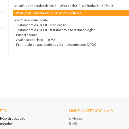
sábado, 29 de outubro de 2016 ::: 08h30-13h00 ::: auditório A0.03 (piso 0)
DOENÇA PULMONAR OBSTRUTIVA CRÓNICA
Rui Costa e Pedro Fonte
- Tratamento da DPOC: medicação
- Tratamento da DPOC: tratamento não farmacológico
- Exacerbações
- Avaliação de risco – DOSE
- Promoção da qualidade de vida no doente com DPOC
TOS
LINKS INSTITUCIONAIS
 Pós-Graduação
UMinho
ICVS
ançados