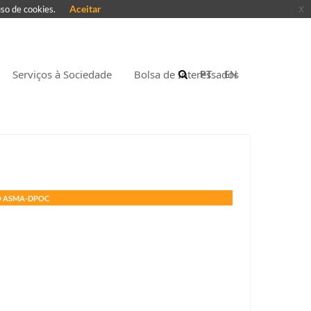
Aceitar
x
uso de cookies.
Serviços à Sociedade
Bolsa de Interessados
PT
EN
O ASMA-DPOC