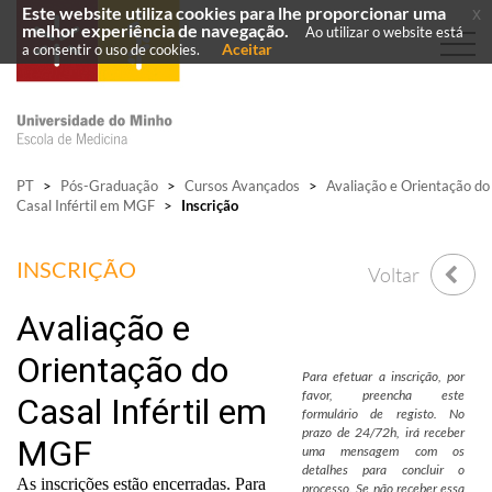
Este website utiliza cookies para lhe proporcionar uma
x
melhor experiência de navegação.
Ao utilizar o website está
Aceitar
a consentir o uso de cookies.
PT
>
Pós-Graduação
>
Cursos Avançados
>
Avaliação e Orientação do
Casal Infértil em MGF
>
Inscrição
INSCRIÇÃO
Voltar
Para efetuar a inscrição, por
favor, preencha este
formulário de registo. No
prazo de 24/72h, irá receber
uma mensagem com os
detalhes para concluir o
processo. Se não receber essa