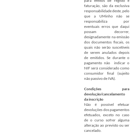
para efeitos de registo e
faturação, são da exclusiva
responsabilidade deste, pelo
que a UMinho não se
responsabiliza por
eventuais erros que daqui
possam decorrer,
designadamente na emissão
dos documentos fiscais, os
quais não serão suscetíveis
de serem anulados depois
de emitidos. Se durante o
pagamento não indicar o
NIF será considerado como
consumidor final (sujeito
não passivo de IVA).
Condições para
devolução/cancelamento
da inscrição
Não é possível efetuar
devoluções dos pagamentos
efetuados, exceto no caso
de o curso sofrer alguma
alteração ao previsto ou ser
cancelado.​