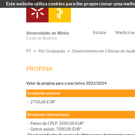
Este website utiliza cookies para lhe proporcionar uma mel
Escola
Medicina
PT
>
Pós-Graduação
>
Doutoramento em Ciências da Saúd
PROPINA
Valor da propina para o ano letivo 2023/2024
Estudante nacional
-
2750,00 EUR*
Estudante internacional
-
Países da CPLP: 3500,00 EUR*
-
Outros países: 7000,00 EUR*
*Os valores indicados são anuais e são idênticos para o doutoramento com cur