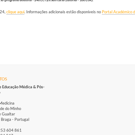
024,
clique aqui
. Informações adicionais estão disponíveis no
Portal Académico 
TOS
e Educação Médica & Pós-
o
Medicina
ade do Minho
 Gualtar
Braga - Portugal
 253 604 861