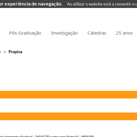
hor experiência de navegação.
Ao utilizar o website está a consentir o 
Pós-Graduação
Investigação
Cátedras
25 anos
e
>
Propina
so (programa doutoral - 240 ECTS) e sem curso (tutorial - 180 EUR).