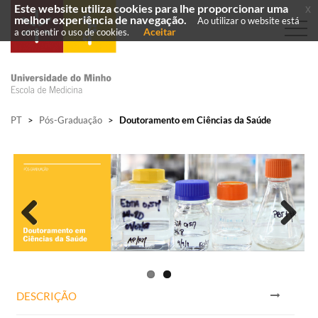
Este website utiliza cookies para lhe proporcionar uma
x
melhor experiência de navegação.
Ao utilizar o website está
Aceitar
a consentir o uso de cookies.
PT
>
Pós-Graduação
>
Doutoramento em Ciências da Saúde
Previous
Next
DESCRIÇÃO