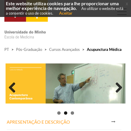
Este website utiliza cookies para lhe proporcionar uma
x
melhor experiência de navegação.
Ao utilizar o website está
Aceitar
a consentir o uso de cookies.
PT
>
Pós-Graduação
>
Cursos Avançados
>
Acupunctura Médica
Previous
Next
APRESENTAÇÃO E DESCRIÇÃO