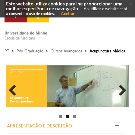
Este website utiliza cookies para lhe proporcionar uma
x
melhor experiência de navegação.
Ao utilizar o website está
Aceitar
a consentir o uso de cookies.
PT
>
Pós-Graduação
>
Cursos Avançados
>
Acupunctura Médica
Previous
Next
APRESENTAÇÃO E DESCRIÇÃO