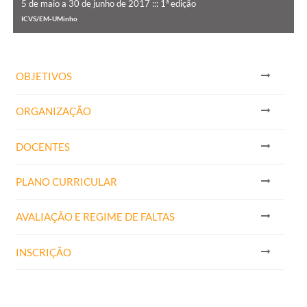
5 de maio a 30 de junho de 2017 ::: 1ª edição
5
ICVS/EM-UMinho
I
OBJETIVOS
ORGANIZAÇÃO
DOCENTES
PLANO CURRICULAR
AVALIAÇÃO E REGIME DE FALTAS
INSCRIÇÃO