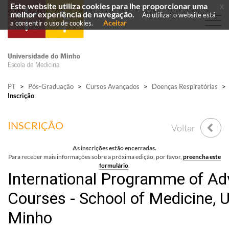
Este website utiliza cookies para lhe proporcionar uma
x
melhor experiência de navegação.
Ao utilizar o website está
Aceitar
a consentir o uso de cookies.
PT
>
Pós-Graduação
>
Cursos Avançados
>
Doenças Respiratórias
>
Inscrição
INSCRIÇÃO
Voltar
As inscrições estão encerradas.
Para receber mais informações sobre a próxima edição, por favor,
preencha este
formulário
.